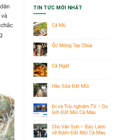
 dân
TIN TỨC MỚI NHẤT
 và
 chắc
Cá Mú
g
Ốc Móng Tay Chúa
Cá Ngát
Hàu Sữa Đất Mũi
Đi và Trải nghiệm TV – Du
lịch Đất Mũi Cà Mau
Chú Vân Sơn – Bảo Liêm
về thăm Đất Mũi Cà Mau